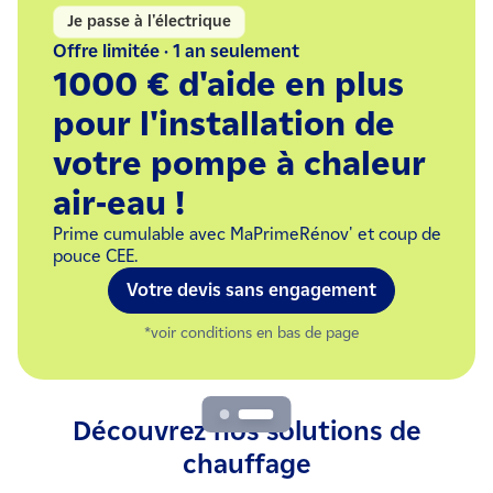
nt isolation des murs
Je passe à l'électri
matisation
Offre limitée · 1 a
1 août 2026
1000 € d'
r module offert
pour l'ins
sur les suivants
votre po
r toute isolation des murs par
air-eau !
allation d’une pompe à chaleur
Prime cumulable av
J'en profite !
pouce CEE.
Votre dev
onditions en bas de page
*voir con
Découvrez nos solutions de
chauffage