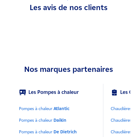
Les avis de nos clients
Nos marques partenaires
Les Pompes à chaleur
Les Ch
Pompes à chaleur
Atlantic
Chaudières
At
Pompes à chaleur
Daikin
Chaudières
C
Pompes à chaleur
De Dietrich
Chaudières
D