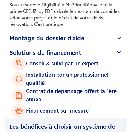
Sous réserve d'éligibilité à MaPrimeRénov' et à la
prime CEE, IZI by EDF calcule le montant de vos aides
selon votre projet et le déduit de votre devis
rénovation. C’est pratique !
Montage du dossier d’aide
IZI by EDF vous accompagne dans vos demandes
d'aides auprès des organismes compétents. Vos
Solutions de financement
démarches administratives sont simplifiées.
IZI by EDF obtient pour vous des solutions de
Conseil & suivi par un expert
financement Domofinance pour régler vos travaux en
plusieurs fois.
Installation par un professionnel
qualifié
Contrat de dépannage offert la 1ère
année
Financement sur mesure
Les bénéfices à choisir un système de