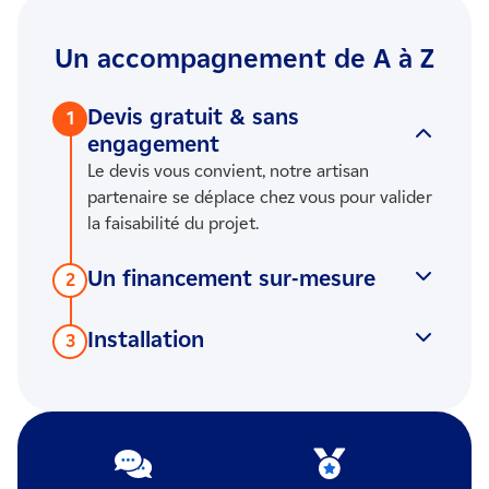
Un accompagnement de A à Z
Devis gratuit & sans
1
engagement
Le devis vous convient, notre artisan
partenaire se déplace chez vous pour valider
la faisabilité du projet.
Un financement sur-mesure
2
Nous vous proposons une solution de
financement adaptée aux mensualités que
Installation
3
vous souhaitez.
Notre artisan partenaire qualifié RGE réalise
vos travaux dans le respect des chartes de
qualité et conformément aux normes en
vigueur.