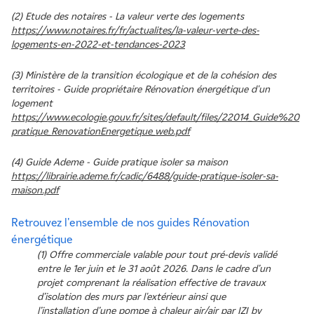
techniques et les différentes solutions existantes.
cependant des travaux de rénovation énergétique que
dispositifs ainsi que les montants rattachés varient selon
(2) Etude des notaires - La valeur verte des logements
vous pouvez mener dans votre appartement pour en
https://www.notaires.fr/fr/actualites/la-valeur-verte-des-
le type de profil du demandeur.
logements-en-2022-et-tendances-2023
Ainsi, le conseiller en rénovation énergétique est un
améliorer la performance : isolation par l'intérieur,
véritable partenaire pour mener à bien votre projet tout
remplacement des menuiseries, changement de votre
(3) Ministère de la transition écologique et de la cohésion des
en optimisant votre investissement.
système de chauffage.. Commencez toujours par un audit
territoires - Guide propriétaire Rénovation énergétique d'un
énergétique pour avoir un bilan complet et identifier les
logement
sources de déperditions de chaleur.
https://www.ecologie.gouv.fr/sites/default/files/22014_Guide%20
pratique_RenovationEnergetique_web.pdf
N'oubliez pas que de nombreuses aides financières
(4) Guide Ademe - Guide pratique isoler sa maison
existent pour vous soutenir dans votre projet de
https://librairie.ademe.fr/cadic/6488/guide-pratique-isoler-sa-
rénovation énergétique.
maison.pdf
Retrouvez l'ensemble de nos guides Rénovation
énergétique
(1) Offre commerciale valable pour tout pré-devis validé
entre le 1er juin et le 31 août 2026. Dans le cadre d’un
projet comprenant la réalisation effective de travaux
d’isolation des murs par l'extérieur ainsi que
l’installation d’une pompe à chaleur air/air par IZI by