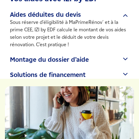
Aides déduites du devis
Sous réserve d'éligibilité à MaPrimeRénov' et à la
prime CEE, IZI by EDF calcule le montant de vos aides
selon votre projet et le déduit de votre devis
rénovation. C’est pratique !
Montage du dossier d’aide
IZI by EDF vous accompagne dans vos demandes
Solutions de financement
d'aides auprès des organismes compétents. Vos
démarches administratives sont simplifiées.
IZI by EDF obtient pour vous des solutions de
financement Domofinance pour régler vos travaux en
plusieurs fois.