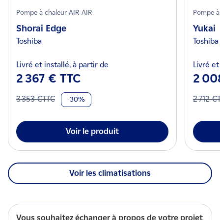
Pompe à chaleur AIR-AIR
Pompe à 
Shorai Edge
Yukai
Toshiba
Toshiba
Livré et installé, à partir de
Livré et
2 367 € TTC
2 00
3 353 €TTC
2 712 €
-30%
Voir le produit
Voir les climatisations
Vous souhaitez échanger à propos de votre projet