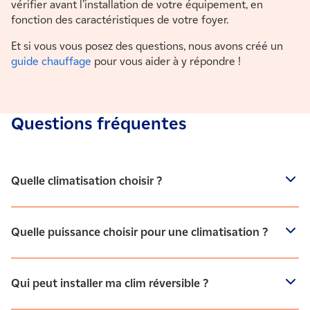
vérifier avant l’installation de votre équipement, en
fonction des caractéristiques de votre foyer.
Et si vous vous posez des questions, nous avons créé un
guide chauffage
pour vous aider à y répondre !
Questions fréquentes
Quelle climatisation choisir ?
Si vous recherchez un système permettant de rafraîchir
votre logement en été, et d'assurer le
chauffage
en hiver,
Quelle puissance choisir pour une climatisation ?
la climatisation réversible, ou pompe à chaleur air/air est
alors l'équipement le plus adapté. Pour rafraîchir
occasionnellement en période estivale, un ventilateur ou
La puissance de votre climatisation réversible dépend de
Qui peut installer ma clim réversible ?
un brasseur d'air fixe peuvent suffire.
paramètres tels que le volume des pièces à chauffer,