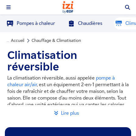
Pompes à chaleur
Chaudières
Clima
Accueil
Chauffage & Climatisation
…
Climatisation
réversible
La climatisation réversible, aussi appelée
pompe à
chaleur air/air
, est un équipement 2-en-1 permettant à la
fois de rafraîchir et de chauffer votre maison, selon la
saison. Elle se compose d'au moins deux éléments. Tout
d'abord, une unité extérieure qui va capter les calories
présentes dans l’air. Elles sont ensuite transformées puis
Lire plus
diffusées en chaud ou en froid dans le logement, grâce à
une ou plusieurs unités intérieures. Celles-ci peuvent
prendre la forme d’un split à placer en haut d’un mur, ou