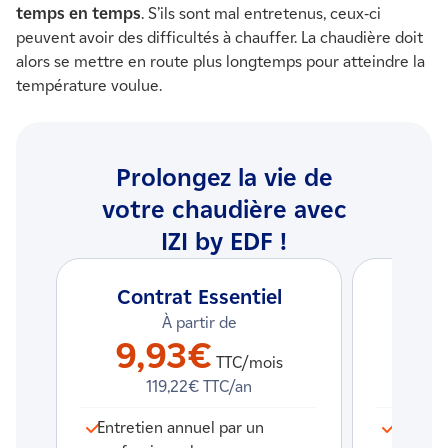
temps en temps
. S’ils sont mal entretenus, ceux-ci
peuvent avoir des difficultés à chauffer. La chaudière doit
alors se mettre en route plus longtemps pour atteindre la
température voulue.
Prolongez la vie de
votre chaudière avec
IZI by EDF !
Contrat Essentiel
Con
À partir de
9,93€
15
TTC/
mois
119,22€ TTC/an
Entretien annuel par un
Tout le 