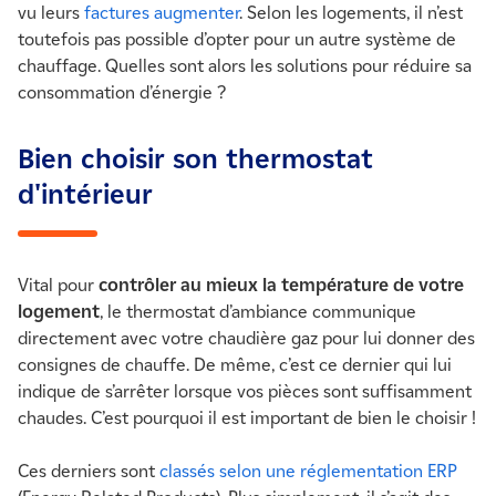
3. Installer des robinets thermostatiques sur ses
vu leurs
factures augmenter
. Selon les logements, il n’est
radiateurs
toutefois pas possible d’opter pour un autre système de
chauffage. Quelles sont alors les solutions pour réduire sa
4. Régler correctement la température de ses
pièces
consommation d’énergie ?
5. Entretenir régulièrement votre chaudière gaz
Bien choisir son thermostat
6. Réduire sa consommation avec une chaudière
d'intérieur
plus récente
7. Revoir l'isolation de son logement
Vital pour
contrôler au mieux la température de votre
logement
, le thermostat d’ambiance communique
directement avec votre chaudière gaz pour lui donner des
consignes de chauffe. De même, c’est ce dernier qui lui
indique de s’arrêter lorsque vos pièces sont suffisamment
chaudes. C’est pourquoi il est important de bien le choisir !
Ces derniers sont
classés selon une réglementation ERP