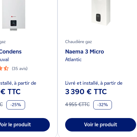
gaz
Chaudière gaz
 Condens
Naema 3 Micro
uval
Atlantic
(35 avis)
stallé, à partir de
Livré et installé, à partir de
 € TTC
3 390 € TTC
TC
4 955 €TTC
-25%
-32%
Voir le produit
Voir le produit