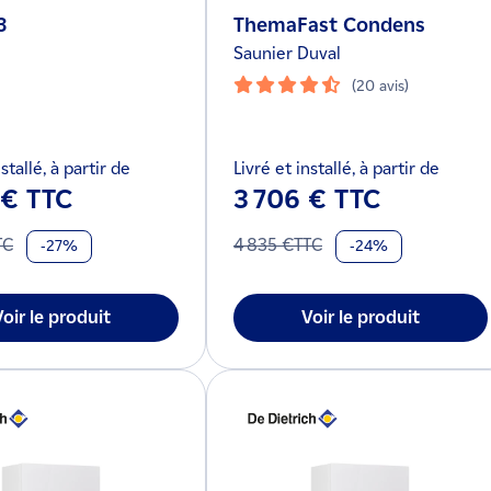
3
ThemaFast Condens
Saunier Duval
(20 avis)
stallé, à partir de
Livré et installé, à partir de
 € TTC
3 706 € TTC
TC
4 835 €TTC
-27%
-24%
Voir le produit
Voir le produit