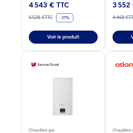
4 543 € TTC
3 552
6 528 €TTC
4 469 €T
-31%
Voir le produit
Chaudière gaz
Chaudière 