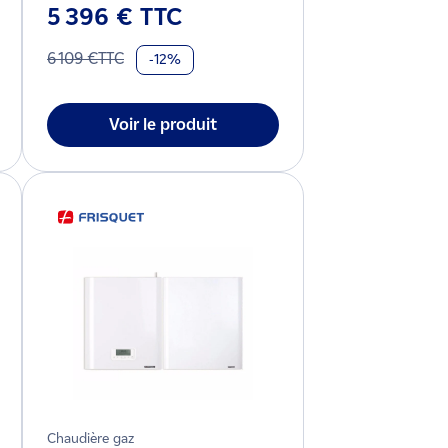
5 396 € TTC
6 109 €TTC
-12%
Voir le produit
Chaudière gaz