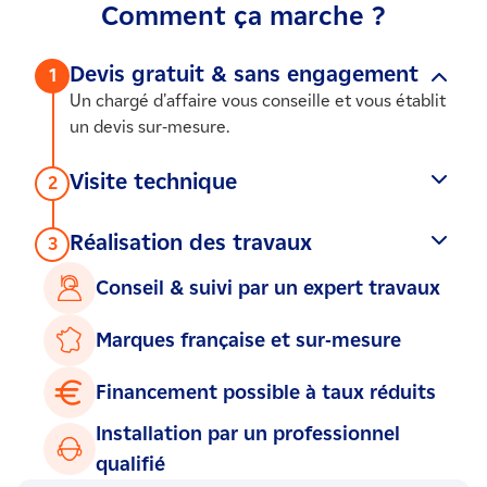
Comment ça marche ?
Devis gratuit & sans engagement
1
Un chargé d'affaire vous conseille et vous établit
un devis sur-mesure.
Visite technique
2
Le devis vous convient, notre artisan partenaire
se déplace chez vous pour valider votre projet.
Réalisation des travaux
3
Ce même artisan qualifié RGE réalise vos travaux
Conseil & suivi par un expert travaux
dans le respect des chartes de qualité et
conformément aux normes en vigueur.
Marques française et sur-mesure
Financement possible à taux réduits
Installation par un professionnel
qualifié