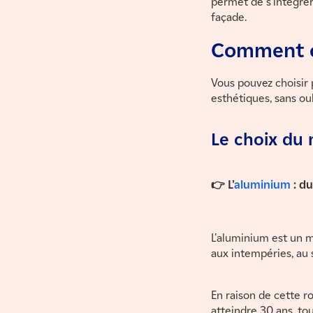
permet de s'intégre
façade.
Comment ch
Vous pouvez choisir 
esthétiques, sans oub
Le choix du 
👉 L'
aluminium
: du
L'aluminium est un m
aux intempéries, au s
En raison de cette r
atteindre 30 ans, to