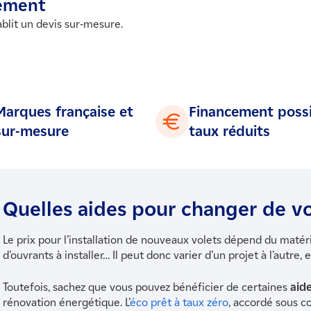
gement
ablit un devis sur-mesure.
ire se déplace chez vous pour valider votre projet.
avaux dans le respect des chartes de qualité et conformément a
Marques française et
Financement possi
sur-mesure
taux réduits
Quelles aides pour changer de vo
Le prix pour l’installation de nouveaux volets dépend du maté
d’ouvrants à installer… Il peut donc varier d’un projet à l’autre,
Toutefois, sachez que vous pouvez bénéficier de certaines
aide
rénovation énergétique. L’
éco prêt à taux zéro
, accordé sous c