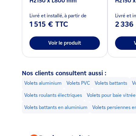
H2150 x L800 mm
H2150 
Livré et installé, à partir de
Livré et in
1 515 € TTC
2 336
Voir le produit
Nos clients consultent aussi :
Volets
aluminium
Volets
PVC
Volets
battants
V
Volets
roulants électriques
Volets
pour baie vitrée
Volets
battants en aluminium
Volets
persiennes e