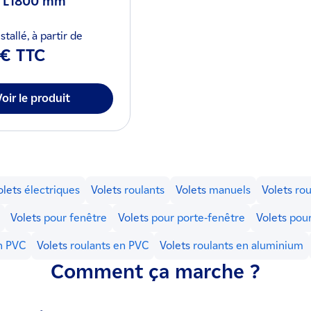
x L1800 mm
stallé, à partir de
 € TTC
Voir le produit
olets
électriques
Volets
roulants
Volets
manuels
Volets
rou
Volets
pour fenêtre
Volets
pour porte-fenêtre
Volets
pour
n PVC
Volets
roulants en PVC
Volets
roulants en aluminium
Comment ça marche ?