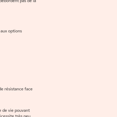
débordent pas de la
u aux options
de résistance face
e de vie pouvant
écessite très peu