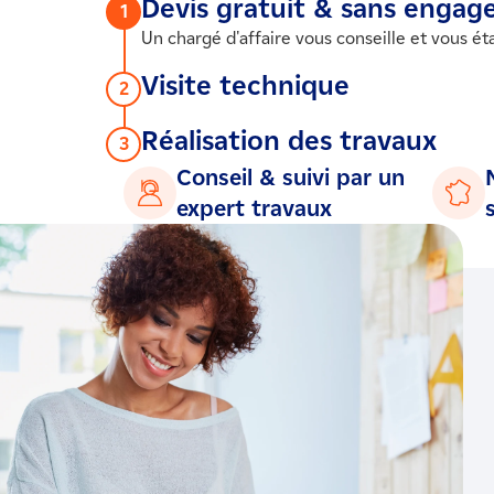
Devis gratuit & sans enga
1
Un chargé d'affaire vous conseille et vous ét
Visite technique
2
Le devis vous convient, notre artisan partena
Réalisation des travaux
3
Ce même artisan qualifié RGE réalise vos tr
Conseil & suivi par un
expert travaux