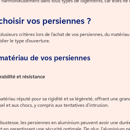
r harmonieusement dans tous types de logements, car elles ne 
oisir vos persiennes ?
plusieurs critères lors de l’achat de vos persiennes, du matéria
lier le type d’ouverture.
matériau de vos persiennes
rabilité et résistance
atériau réputé pour sa rigidité et sa légèreté, offrant une gran
el et aux chocs, y compris aux tentatives d'intrusion.
obustesse, les persiennes en aluminium peuvent avoir une duré
ut en garantissant une sécurité optimale. De plus, l'aluminium n