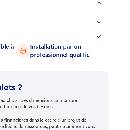
ux normes en vigueur.
ble à
Installation par un
professionnel qualifié
lets ?
riau choisi, des dimensions, du nombre
 en fonction de vos besoins.
s financières
dans le cadre d’un projet de
onditions de ressources, peut notamment vous