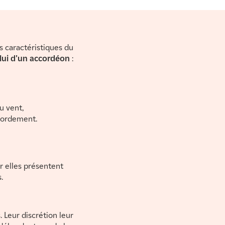
s caractéristiques du
elui d'un accordéon
:
u vent,
ébordement.
r elles présentent
.
 Leur discrétion leur