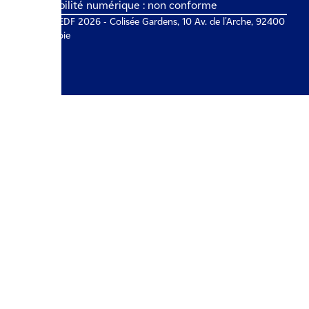
Accessibilité numérique : non conforme
© IZI by EDF 2026 - Colisée Gardens, 10 Av. de l'Arche, 92400
Courbevoie