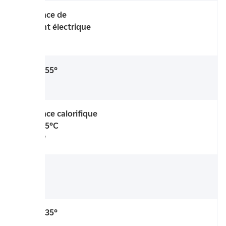
Puissance de
l'appoint électrique
6 kW
SCOP +55°
3,26
Puissance calorifique
-7°C/+35°C
6,4 kW
Type
Bibloc
SCOP +35°