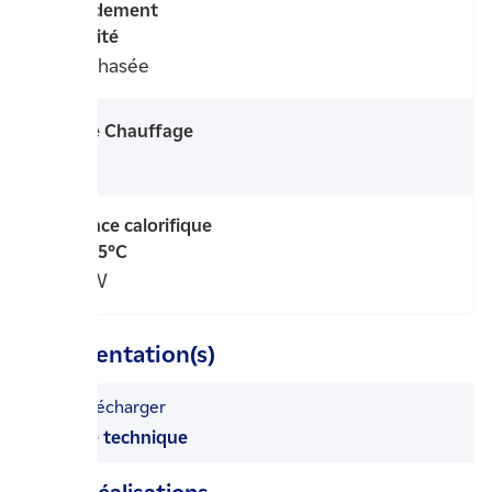
Raccordement
électricité
Monophasée
Marque Chauffage
Daikin
Puissance calorifique
-7°C/+55°C
4,91 kW
Documentation(s)
Télécharger
la fiche technique