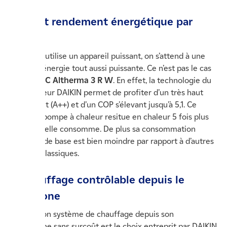
Un haut rendement énergétique par
DAIKIN
Quand on utilise un appareil puissant, on s’attend à une
facture d’énergie tout aussi puissante. Ce n’est pas le cas
avec la
PAC Altherma 3 R W
. En effet, la technologie du
constructeur DAIKIN permet de profiter d’un très haut
rendement (A++) et d’un COP s’élevant jusqu’à 5,1. Ce
faisant la pompe à chaleur resitue en chaleur 5 fois plus
que ce qu’elle consomme. De plus sa consommation
d’énergie de base est bien moindre par rapport à d’autres
modèles classiques.
Le chauffage contrôlable depuis le
téléphone
Réguler son système de chauffage depuis son
smartphone sans surcoût est le choix entreprit par DAIKIN