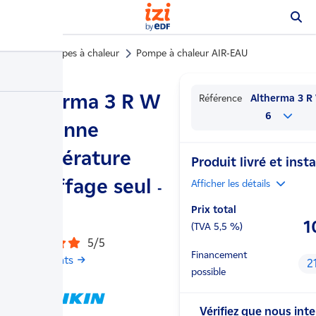
Pompes à chaleur
Pompe à chaleur AIR-EAU
…
Altherma 3 R W
Référence
Altherma 3 R 
6
moyenne
température
Produit livré et insta
chauffage seul
Afficher
les détails
-
Prix total
Daikin
1
(TVA
5,5
%)
5/5
Financement
1 avis clients
2
possible
Vérifiez que nous int