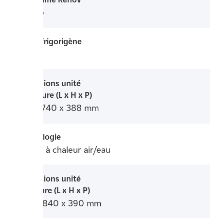
Eligible
Fluide frigorigène
R32
Dimensions unité
extérieure (L x H x P)
884 x 740 x 388 mm
Technologie
Pompe à chaleur air/eau
Dimensions unité
intérieure (L x H x P)
440 x 840 x 390 mm