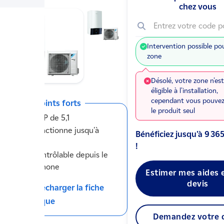
chez vous
Entrez votre code p
Intervention possible po
zone
Désolé, votre zone n'es
éligible à l'installation,
cependant vous pouvez
Ses points forts
le produit seul
COP de 5,1
Fonctionne jusqu'à
Bénéficiez jusqu'à
9 36
-25°C
!
Contrôlable depuis le
smartphone
Estimer mes aides 
devis
Télécharger la fiche
technique
Demandez votre 