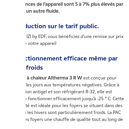
performances de l’appareil sont 5 à 7% plus élevés par
rapport à un autre fluide.
Une réduction sur le tarif public.
À l’aide de IZI by EDF, vous bénéficiez d’une remise sur prix
de base de votre appareil
Un fonctionnement efficace même par
grands froids
La
pompe à chaleur Altherma 3 R W
est conçue pour
supporter les jours aux températures négatives. Grâce à
sa protection antigel et son réfrigérant R-32, elle est
capable de fonctionner efficacement jusqu’à -25 ° C. Cette
particularité est idéale pour les foyers se situant dans des
régions où les hivers sont particulièrement froids. La PAC
offrira à ces foyers une chauffe de qualité tout au long de
l’année.