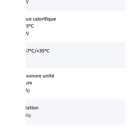
6,01 kW
Puissance calorifique
-7°C/+45°C
6,26 kW
COP à +7°C/+35°C
4,85
Niveau sonore unité
extérieure
38 dB(A)
Alimentation
230 V/Hz