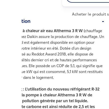
Acheter le produit 
Description
La
pompe à chaleur air eau Altherma 3 R W
(chauffage
seul) de chez Daikin assure la production de chauffage. Un
mode froid est également disponible en option pour
rafraichir votre intérieur en été. Dotée d’un design
récompensé au Reddot Award 2018, elle dispose de
fonctionnalités dernier cri et de hautes performances
énergétiques. Elle possède un COP de 5,1, qui signifie que
pour chaque kW qui est consommé, 5,1 kW sont restitués
en chaleur dans le logement.
Point fort
: L’utilisation du nouveau réfrigérant R-32
permet à la pompe à chaleur Altherma 3 R W de
réduire la pollution générée par un tel liquide.
L’empreinte carbone est ainsi réduite de 2,5 et les