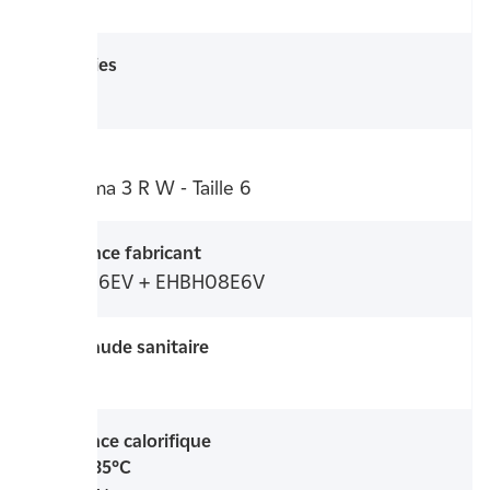
4,47
Garanties
2 ans
Modèle
Altherma 3 R W - Taille 6
Référence fabricant
ERGA06EV + EHBH08E6V
Eau chaude sanitaire
Non
Puissance calorifique
+7°C/+35°C