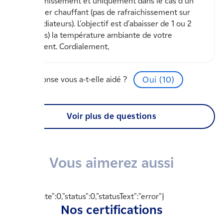
rafraichissement et uniquement dans le cas d'un
plancher chauffant (pas de rafraichissement sur
des radiateurs). L'objectif est d'abaisser de 1 ou 2
degré(s) la température ambiante de votre
logement. Cordialement,
Cette réponse vous a-t-elle aidé ?
Oui (
10
)
Voir plus de questions
Vous aimerez aussi
{"readyState":0,"status":0,"statusText":"error"}
Nos certifications