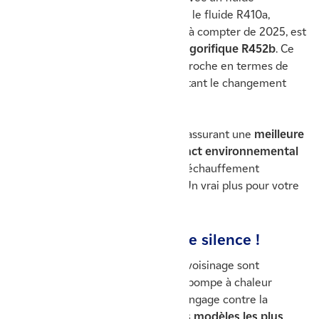
frigorigène plus respectueux. Ainsi, le fluide R410a,
interdit sur les équipements neufs à compter de 2025, est
remplacé par le
nouveau fluide frigorifique R452b
. Ce
dernier est son équivalent le plus proche en termes de
capacité et de performances, facilitant le changement
d’une PAC ancienne.
Vous avez ainsi recours à un fluide assurant une
meilleure
efficacité énergétique et un impact environnemental
divisé par 3
, grâce à potentiel de réchauffement
climatique (GWP) bien plus faible. Un vrai plus pour votre
installation de chauffage !
Un modèle qui mise sur le silence !
Votre tranquillité et celle de votre voisinage sont
importantes pour Atlantic. Avec sa pompe à chaleur
monobloc
IXTRA M
, le fabricant s'engage contre la
pollution sonore et propose
un des modèles les plus