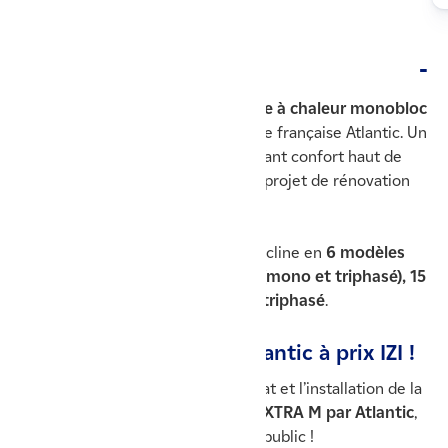
Description
Découvrez la toute nouvelle
pompe à chaleur monobloc
IXTRA M
, développée par la marque française Atlantic. Un
modèle nouvelle génération associant confort haut de
gamme et design, idéal pour votre projet de rénovation
énergétique.
Ce modèle en chauffage seul se décline en
6 modèles
pour 4 puissances : 9 kW, 12 kW (mono et triphasé), 15
kW (mono et triphasé), et 17 kW triphasé
.
Une pompe à chaleur Atlantic à prix IZI !
En passant par IZI by EDF pour l’achat et l’installation de la
nouvelle pompe à chaleur air/eau
IXTRA M par Atlantic
,
bénéficiez d’une remise sur le prix public !