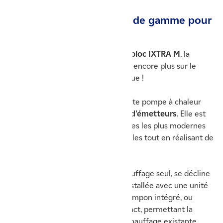
Une PAC monobloc haut de gamme pour
un projet de rénovation
En développant son modèle
monobloc IXTRA M
, la
marque française Atlantic s'affirme encore plus sur le
marché de la rénovation énergétique !
Conçue et fabriquée en France, cette pompe à chaleur
air/eau
s'adapte à tous les types d'émetteurs
. Elle est
également équipée des technologies les plus modernes
pour vous assurer un confort 5 étoiles tout en réalisant de
véritables économies d’énergie.
Cette pompe à chaleur, pour le chauffage seul, se décline
sous deux formes. Elle peut être installée avec une unité
intérieure comprenant un ballon tampon intégré, ou
encore avec un module plus compact, permettant la
réutilisation d'une installation de chauffage existante.