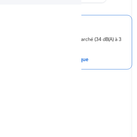
Ses points forts
Classe énergétique A+++
Échangeur coaxial breveté
PAC la plus silencieuse du marché (34 dB(A) à 3
m)
Télécharger la fiche technique