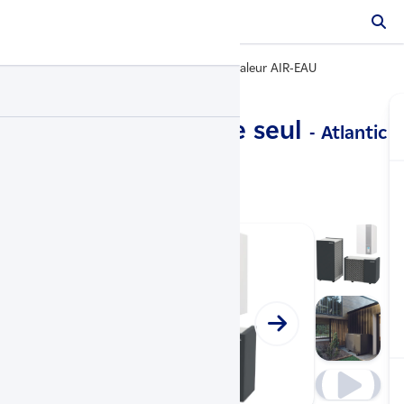
Pompes à chaleur
Pompe à chaleur AIR-EAU
…
IXTRA M chauffage seul
- Atlantic