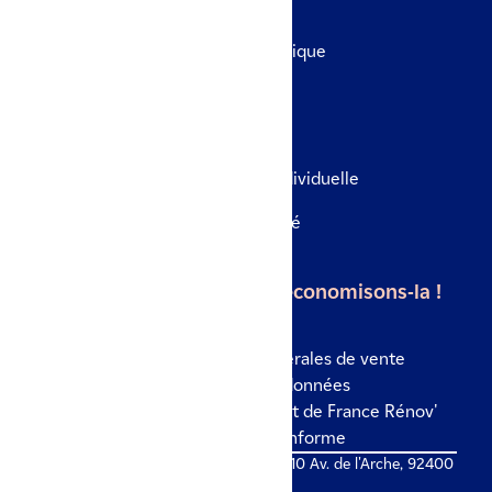
Portes & fenêtres
Remplacement de tableau électrique
Rénovation globale
Le véhicule
Borne de recharge en maison individuelle
Borne de recharge en copropriété
Borne de recharge en entreprise
L'énergie est notre avenir, économisons-la !
Mentions légales
Conditions générales de vente
Politique de confidentialité des données
Politique des cookies
Site internet de France Rénov'
Accessibilité numérique : non conforme
© IZI by EDF 2026 - Colisée Gardens, 10 Av. de l'Arche, 92400
Courbevoie