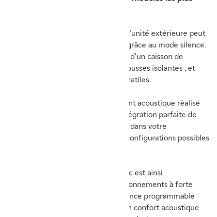
silencieux du marché
!
En effet, la pression acoustique de l’unité extérieure peut
descendre
jusqu’à 34 dB(A) à 3m
grâce au mode silence.
L'unité extérieure est ainsi équipée d'un caisson de
compresseur étanches avec des mousses isolantes , et
d'un double niveau de plots antivibratiles.
Cette discrétion, grâce au traitement acoustique réalisé
sur le compresseur, permet une intégration parfaite de
votre nouvel appareil de chauffage dans votre
environnement, en multipliant les configurations possibles
selon le bâti environnant.
L'installation de cette PAC monobloc est ainsi
envisageable même dans des environnements à forte
densité de population. Le mode silence programmable
vous garantit des nuits calmes et un confort acoustique