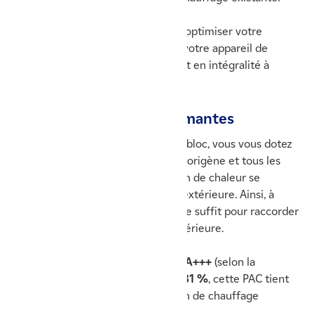
Cette solution vous permet ainsi d'optimiser votre
aménagement intérieur et d'avoir votre appareil de
production de chauffage quasiment en intégralité à
l'extérieur de votre logement.
Des technologies performantes
En faisant le choix d'une PAC monobloc, vous vous dotez
d'un équipement dont le fluide frigorigène et tous les
composants propres à la production de chaleur se
trouvent uniquement dans l'unité extérieure. Ainsi, à
l'installation, une liaison hydraulique suffit pour raccorder
le groupe extérieur avec l'unité intérieure.
Affichant une
classe énergétique A+++
(selon la
puissance) pour un
ETAS jusqu’à 181 %
, cette PAC tient
ses promesses pour une production de chauffage
optimale tout au long de l’hiver.