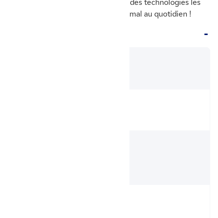
idéale pour votre chauffage, dotée des technologies les
plus avancées, pour un confort optimal au quotidien !
Fiche Technique
Aide Prime Rénov'
Eligible
Fluide frigorigène
R452b
Dimensions unité
extérieure (L x H x P)
1365 x 1023 x 690 mm
Technologie
Pompe à chaleur air/eau