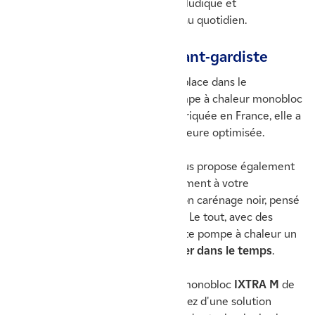
Navilink 125/128, pour une gestion ludique et
ergonomique de votre chauffage, au quotidien.
Un design repensé et avant-gardiste
L’esthétique a également toute sa place dans le
développement de la nouvelle pompe à chaleur monobloc
IXTRA M d’Atlantic
. Conçue et fabriquée en France, elle a
été imaginée avec une unité extérieure optimisée.
Son
design épuré et moderne
vous propose également
une version qui s’adapte plus facilement à votre
aménagement extérieur, grâce à son carénage noir, pensé
pour rendre le ventilateur invisible. Le tout, avec des
finitions métalliques faisant de cette pompe à chaleur un
produit robuste, conçu pour durer dans le temps
.
En choisissant la pompe à chaleur monobloc
IXTRA M
de
la marque Atlantic, vous vous équipez d'une solution