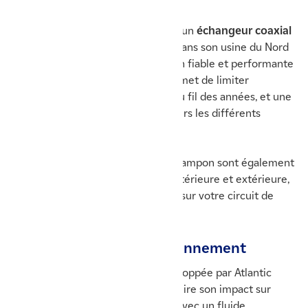
Côté technique, elle est équipée d'un
échangeur coaxial
breveté par Atlantic
. Développé dans son usine du Nord
de la France, il garantit une solution fiable et performante
dans le temps. Un système qui permet de limiter
l’encrassement de votre appareil au fil des années, et une
meilleure diffusion de la chaleur vers les différents
émetteurs de votre logement.
L'appoint électrique et un volume tampon sont également
intégrés de série dans les unités intérieure et extérieure,
facilitant l'installation de l'appareil sur votre circuit de
chauffage existant.
Respectueuse de l’environnement
La pompe à chaleur
IXTRA M
développée par Atlantic
répond aux exigences visant à réduire son impact sur
l’environnement, en fonctionnant avec un fluide