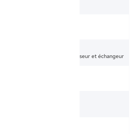
4,45
COP à +7°C/+60°C
2,19
Garanties
2 ans pièces / 5 ans compresseur et échangeur
Modèle
IXTRA M 9
Référence fabricant
529666 + 024155
Eau chaude sanitaire
Non