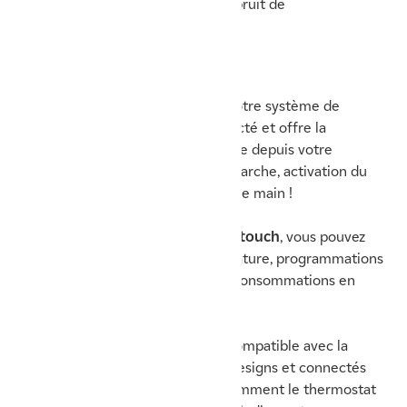
optimal, sans risque d’entendre le bruit de
fonctionnement.
Une PAC connectée
Avec la PAC
IXTRA M d’Atlantic
, votre système de
chauffage est bien entendu connecté et offre la
possibilité de le contrôler à distance depuis votre
smartphone ou tablette. Mise en marche, activation du
mode absence... tout est à portée de main !
Grâce à l’
application mobile Cozytouch
, vous pouvez
modifier vos consignes de température, programmations
ou encore assurer un suivi de vos consommations en
seulement quelques clics.
À noter enfin que ce modèle est compatible avec la
nouvelle gamme de thermostats designs et connectés
développée par Atlantic, avec notamment le thermostat