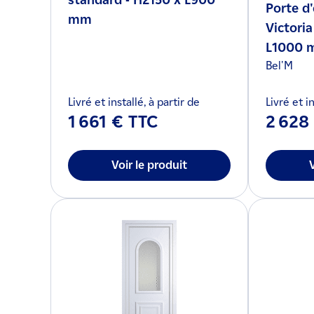
standard - H2150 x L900
Porte d'
mm
Victoria
L1000 
Bel'M
Livré et installé, à partir de
Livré et in
1 661 € TTC
2 628
Voir le produit