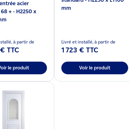
standard - H2250 x L1100
entrée acier
mm
 68 + - H2250 x
mm
stallé, à partir de
Livré et installé, à partir de
 € TTC
1 723 € TTC
Voir le produit
Voir le produit