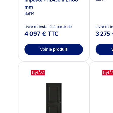
imposte - H2450 x L1100
mm
Bel'M
Livré et installé, à partir de
Livré et in
4 097 € TTC
3 275
Voir le produit