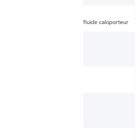
Technologie
Sèche-serviette électrique à fluide caloporteur
Puissance du
radiateur
500 W
Soufflerie
Oui
Puissance de la
soufflerie
1000 W
Référence fabricant