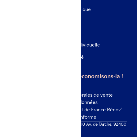
Remplacement de tableau électrique
Rénovation globale
Le véhicule
Borne de recharge en maison individuelle
Borne de recharge en copropriété
Borne de recharge en entreprise
L'énergie est notre avenir, économisons-la !
Mentions légales
Conditions générales de vente
Politique de confidentialité des données
Politique des cookies
Site internet de France Rénov'
Accessibilité numérique : non conforme
© IZI by EDF 2026 - Colisée Gardens, 10 Av. de l'Arche, 92400
Courbevoie