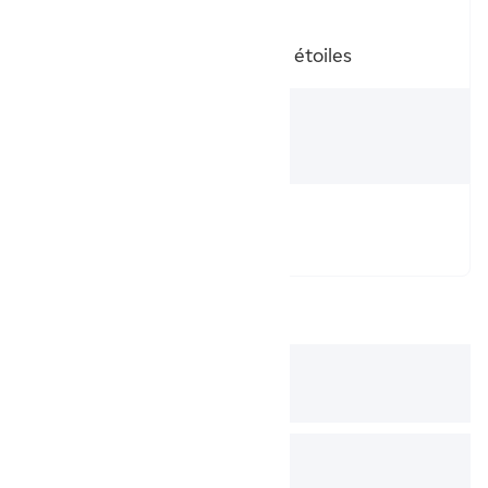
Label
NF Électricité Performance 2 étoiles
Garantie
2 ans
Type de radiateur
Sèche-serviette
Documentation(s)
Télécharger
la fiche technique
Télécharger
la notice d'utilisation