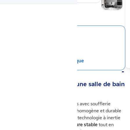
Ses points forts
Connecté
Lames fines et plates
Disponible en format étroit
Télécharger la fiche technique
Description
☀️ Adelis d’Atlantic pour une salle de bain
chaude rapidement
Le sèche-serviette électrique Adelis avec soufflerie
d’Atlantic offre une chaleur douce, homogène et durable
dans votre salle de bain. Grâce à sa technologie à inertie
fluide, il
maintient une température stable
tout en