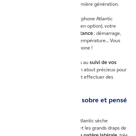
par un modèle à convection de première génération.
Compatible avec l’application smartphone Atlantic
Cozytouch (avec l’ajout d’un bridge en option), votre
sèche-serviette est
pilotable à distance
: démarrage,
programmation, ajustement de la température… Vous
maîtrisez tout depuis votre smartphone !
L’application vous donne aussi accès au
suivi de vos
consommations énergétiques
. Un atout précieux pour
maîtriser votre budget chauffage et effectuer des
économies.
👁️‍🗨️ Un design pratique, sobre et pensé
pour votre quotidien
Grâce à ses lames plates, Adelis d’Atlantic sèche
facilement les serviettes épaisses et les grands draps de
bain. Il est également
équipé d’une patère latérale
, très