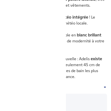
pratique pour suspendre peignoirs et vêtements.
La fonction qui change tout : la
météo intégrée
! Le
boîtier affiche l’heure ainsi que la météo locale.
Côté esthétique, Adelis est disponible en
blanc brillant
ou noir
, il apporte ainsi une touche de modernité à votre
salle de bain.
Vous manquez de place ? Bonne nouvelle : Adelis
existe
en version étroite
(500 à 750 W, seulement 45 cm de
largeur) pour s’intégrer dans les salles de bain les plus
compactes sans perdre en performance.
Fiche Technique
Modèle
Adelis 500W Blanc brillant