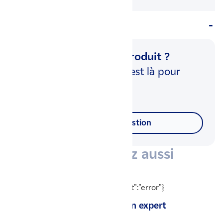
Questions & réponses (0)
Une question sur ce produit ?
Notre équipe d'experts est là pour
vous répondre.
Poser votre question
Vous aimerez aussi
{"readyState":0,"status":0,"statusText":"error"}
Conseil & suivi par un expert