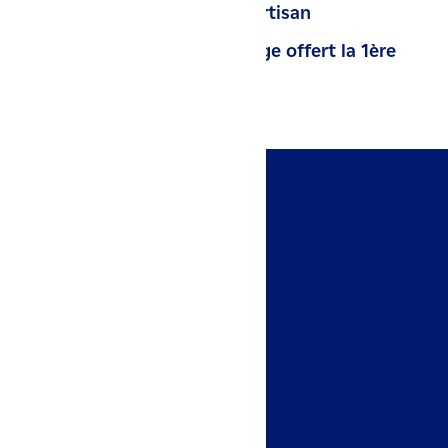
Installation par un artisan
Contrat de dépannage offert la 1ère
année
Accès rapides
Espace client
Nous contacter
Un projet ?