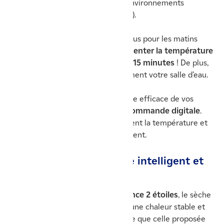
restant parfaitement adapté aux environnements
humides (indice de protection IP24).
Sa soufflerie intégrée est un vrai plus pour les matins
d’hiver. Celle-ci est capable d’
augmenter la température
de la pièce de 3 °C en seulement 15 minutes
! De plus,
le mode Boost chauffe instantanément votre salle d’eau.
Adelis assure également un séchage efficace de vos
serviettes grâce à son
boîtier de commande digitale
.
Vous pouvez personnaliser facilement la température et
les plages horaires de fonctionnement.
⚡ Un radiateur électrique intelligent et
économe en énergie
Labellisé NF Électricité Performance 2 étoiles
, le sèche
serviette Adelis d’Atlantic garantit une chaleur stable et
économique, bien plus performante que celle proposée