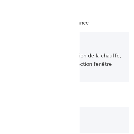
Type de
programmation
Personnalisable, Auto, A distance
Fonctionnalités
intelligentes
Pilotage intelligent, Anticipation de la chauffe,
Détection d'occupation, Détection fenêtre
ouverte/fermée
Connectivité
Oui
Fil pilote
Oui