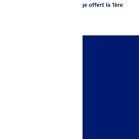
Contrat de dépannage offert la 1ère
année
Accès rapides
Espace client
Nous contacter
Un projet ?
Demander mon devis