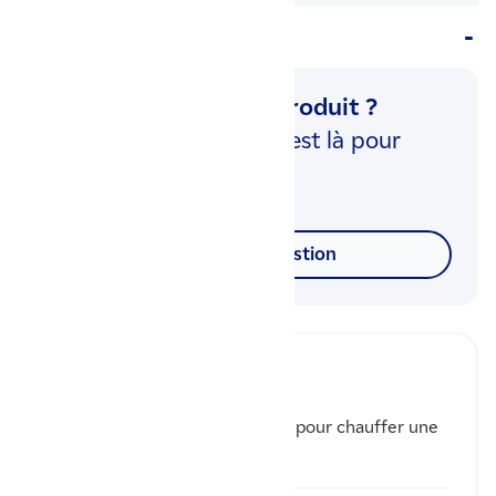
Questions & réponses (1)
Une question sur ce produit ?
Notre équipe d'experts est là pour
vous répondre.
Poser votre question
marco
Bonsoir quelle puissance faut il pour chauffer une
salle de 24m2 merci