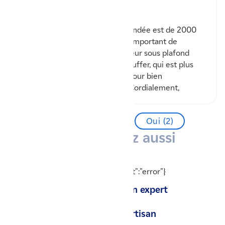
Notre réponse
Bonjour, La puissance recommandée est de 2000
W. Néanmoins attention, il est important de
prendre en compte votre hauteur sous plafond
pour connaître le volume à chauffer, qui est plus
important que le mètre carré pour bien
dimensionner votre radiateur. Cordialement,
Cette réponse vous a-t-elle aidé ?
Oui (
2
)
Vous aimerez aussi
{"readyState":0,"status":0,"statusText":"error"}
Conseil & suivi par un expert
Installation par un artisan