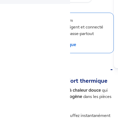
Ses points forts
Chaleur douce
Aluminium
Façade chauffante
Intelligent et connecté
Format vertical
Design passe-partout
Télécharger la fiche technique
Description
☀️ Augmentez votre confort thermique
Profitez d’un
radiateur électrique à chaleur douce
qui
diffuse une chaleur
stable et homogène
dans les pièces
à vivre de votre logement.
Grâce à sa
façade chauffante
, chauffez instantanément