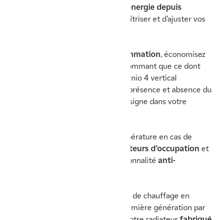
Consultez vos
consommations d’énergie depuis
l’application
Cozytouch afin de maîtriser et d’ajuster vos
dépenses en chauffage !
Grâce à la fonction d’
auto programmation
, économisez
toujours plus d’énergie en ne consommant que ce dont
vous avez réellement besoin : l’Ingénio 4 vertical
mémorise vos habitudes de vie
(présence et absence du
domicile) et la température de consigne dans votre
logement.
Abaissez automatiquement la température en cas de
départs imprévus, grâce aux
détecteurs d’occupation
et
de fenêtres ouvertes
: une fonctionnalité
anti-
gaspillage d’énergie !
Economisez 20 % sur votre facture de chauffage en
remplaçant vos convecteurs de première génération par
des modèles Ingénio 4 verticaux. Votre radiateur
fabriqué