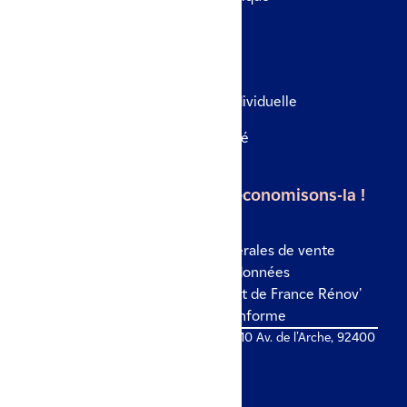
Rénovation globale
Le véhicule
Borne de recharge en maison individuelle
Borne de recharge en copropriété
Borne de recharge en entreprise
L'énergie est notre avenir, économisons-la !
Mentions légales
Conditions générales de vente
Politique de confidentialité des données
Politique des cookies
Site internet de France Rénov'
Accessibilité numérique : non conforme
© IZI by EDF 2026 - Colisée Gardens, 10 Av. de l'Arche, 92400
Courbevoie