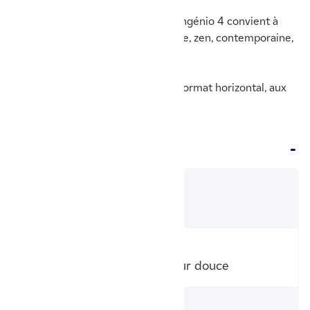
Avec son design
passe-partout
, l’Ingénio 4 convient à
tout type d’ambiance : traditionnelle, zen, contemporaine,
scandinave…
Installez également l’Ingénio 4 en format horizontal, aux
dimensions plus standards.
Fiche Technique
Modèle
Ingenio 4 vertical - Thermor
Technologie
Radiateur électrique à chaleur douce
Façade chauffante