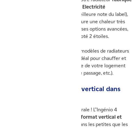
en France
est en effet labellisé
NF Electricité
Performance 3 étoiles 1 œil
(la meilleure note du label),
qui indique que votre appareil procure une chaleur très
stable et très économique, grâce à ses options avancées,
comparé à un appareil électrique noté 2 étoiles.
Ingénio 4 reste jumelable avec les modèles de radiateurs
électriques connectés Thermor : l’idéal pour chauffer et
programmer les zones de chauffage de votre logement
(pièces à vivre, chambres, pièces de passage, etc.).
👁️‍🗨️ Intégrez l’Ingénio 4 vertical dans
toutes vos pièces
Gagnez le maximum de surface murale ! L”Ingénio 4
vertical
épouse par définition un format vertical et
compact
qui s’intègre aussi bien dans les petites que les
grandes pièces.