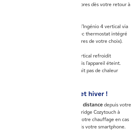
votre salon/séjour, cuisine et chambres dès votre retour à
la maison.
Personnalisez la température
de l’Ingénio 4 vertical via
son écran de commande digital avec thermostat intégré
(réglage au ½ degré près, aux horaires de votre choix).
Conçu en aluminium, l’Ingénio 4 vertical refroidit
néanmoins très rapidement, une fois l’appareil éteint.
Votre radiateur électrique ne produit pas de chaleur
inertielle.
⚡ Economisez l’énergie cet hiver !
Pilotez votre
radiateur connecté à distance
depuis votre
application mobile (application et bridge Cozytouch à
installer). De la sorte, vous coupez votre chauffage en cas
d'oubli ou de départ imprévu, depuis votre smartphone.