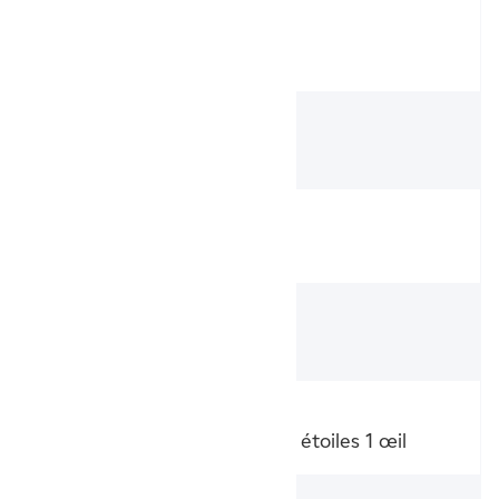
Alimentation
230 V/Hz
Classe
Radiateur classe II
Coloris
Blanc granit
Fabrication
France
Label
NF Électricité Performance 3 étoiles 1 œil