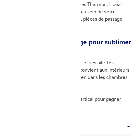
vos appareils de chauffage connectés Thermor : l’idéal
pour créer des zones de chauffage au sein de votre
logement (pièces à vivre, chambres, pièces de passage,
etc.).
👁️‍🗨️ Un style rétro vintage pour sublimer
votre intérieur
Avec son
apparence rétro vintage
, et ses ailettes
traditionnelles, Bilbao 4 horizontal convient aux intérieurs
plutôt classiques, à installer aussi bien dans les chambres
que le salon ou la cuisine.
Bilbao 4 est disponible en format vertical pour gagner
davantage de surface au mur.
Fiche Technique