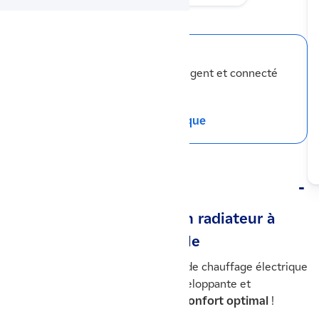
Ses points forts
Chaleur douce et inertielle
Fluide caloporteur
Intelligent et connecté
Design rétro vintage
Télécharger la fiche technique
Description
☀️ Bilbao 4 horizontal : un radiateur à
chaleur douce et inertielle
Bilbao 4 horizontal est un appareil de chauffage électrique
procurant une
chaleur douce
, enveloppante et
homogène. En d’autres termes, le
confort optimal
!