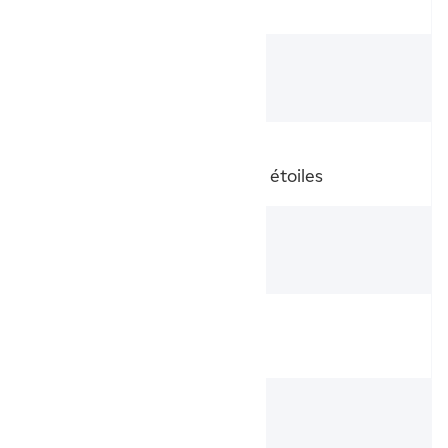
Blanc
Fabrication
France
Label
NF Électricité Performance 3 étoiles
Garantie
2 ans
Orientation
Horizontale
Type de radiateur
Radiateur