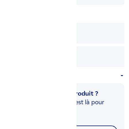
Documentation(s)
Télécharger
la fiche technique
Télécharger
la notice d'utilisation
Questions & réponses (0)
Une question sur ce produit ?
Notre équipe d'experts est là pour
vous répondre.