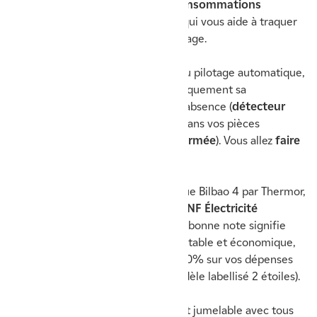
Petit plus pratique : le
suivi des consommations
d’énergie
via l’application mobile, qui vous aide à traquer
vos dépenses superflues en chauffage.
Bonne nouvelle pour les adeptes du pilotage automatique,
Bilbao 4 horizontal baisse automatiquement sa
température de consigne en cas d’absence (
détecteur
d’occupation
) et de courant d’air dans vos pièces
(
détecteur de fenêtre ouverte/fermée
). Vous allez
faire
des économies
!
A noter que votre modèle électrique Bilbao 4 par Thermor,
fabriqué en France
, porte le label
NF Électricité
Performance 3 étoiles
. Cette très bonne note signifie
que l'appareil produit une chaleur stable et économique,
permettant d’économiser jusqu’à 20% sur vos dépenses
en chauffage (par rapport à un modèle labellisé 2 étoiles).
Bilbao 4 horizontal est évidemment jumelable avec tous