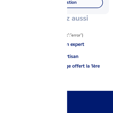
Poser votre question
Vous aimerez aussi
{"readyState":0,"status":0,"statusText":"error"}
Conseil & suivi par un expert
Installation par un artisan
Contrat de dépannage offert la 1ère
année