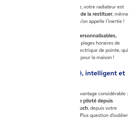
Grâce à son système à inertie fluide, votre radiateur est
capable d
’accumuler la chaleur et de la restituer
, même
une fois l’appareil éteint. C’est ce qu’on appelle l’inertie !
Ses
réglages de la température personnalisables,
automatiques ou connectés
(aux plages horaires de
votre choix) en font un radiateur électrique de pointe, qui
répond à vos besoins en chauffage pour la maison !
⚡ Un chauffage connecté, intelligent et
économe en énergie
Bilbao 4 horizontal bénéficie d’un avantage considérable :
sa connectivité ! L’appareil peut
être piloté depuis
l’application smartphone Cozytouch
, depuis votre
domicile, tout comme à l’extérieur. Plus question d’oublier
d’éteindre le chauffage…