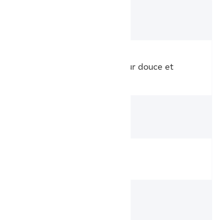
Modèle
Bilbao 4 horizontal - Thermor
Technologie
Radiateur électrique à chaleur douce et
inertielle
Matériau
Fluide caloporteur
Façade chauffante
Non
Puissance du
radiateur
750 W