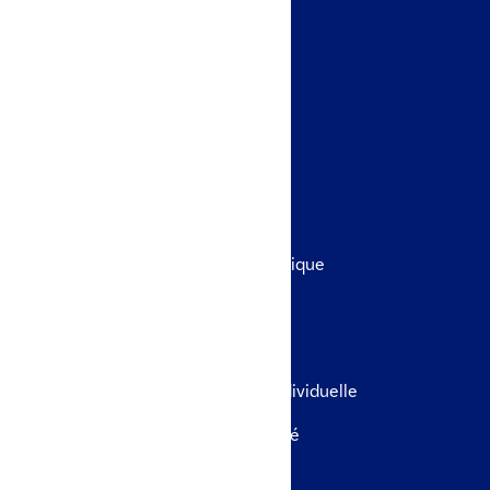
Chauffe-eaux
Radiateurs électriques
Isolation des murs par l’extérieur
Isolation des combles perdus
Isolation des planchers bas
Portes & fenêtres
Remplacement de tableau électrique
Rénovation globale
Le véhicule
Borne de recharge en maison individuelle
Borne de recharge en copropriété
Borne de recharge en entreprise