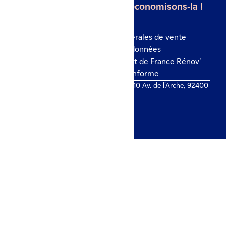
L'énergie est notre avenir, économisons-la !
Mentions légales
Conditions générales de vente
Politique de confidentialité des données
Politique des cookies
Site internet de France Rénov'
Accessibilité numérique : non conforme
© IZI by EDF 2026 - Colisée Gardens, 10 Av. de l'Arche, 92400
Courbevoie