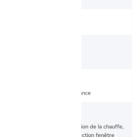
Référence fabricant
493822
Dimensions
(Hauteur/Largeur/Profondeur)
590 x 600 x 135 mm
Type de
programmation
Personnalisable, Auto, A distance
Fonctionnalités
intelligentes
Pilotage intelligent, Anticipation de la chauffe,
Détection d'occupation, Détection fenêtre