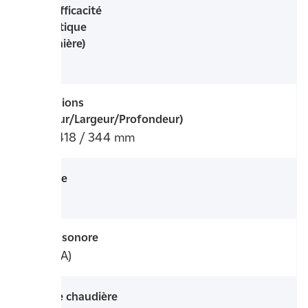
ETAS (efficacité
énergétique
saisonnière)
93 %
Dimensions
(Hauteur/Largeur/Profondeur)
740 / 418 / 344 mm
Colisage
4 colis
Niveau sonore
44 db(A)
Type de chaudière