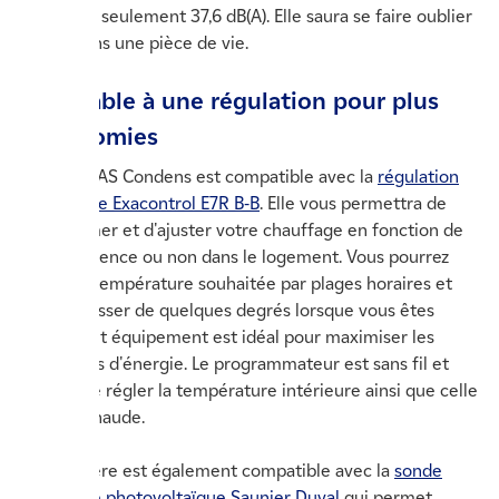
sonore de seulement 37,6 dB(A). Elle saura se faire oublier
même dans une pièce de vie.
Associable à une régulation pour plus
d'économies
La Thema AS Condens est compatible avec la
régulation
d'ambiance Exacontrol E7R B-B
. Elle vous permettra de
programmer et d'ajuster votre chauffage en fonction de
votre présence ou non dans le logement. Vous pourrez
définir la température souhaitée par plages horaires et
ainsi l'abaisser de quelques degrés lorsque vous êtes
absent. Cet équipement est idéal pour maximiser les
économies d'énergie. Le programmateur est sans fil et
permet de régler la température intérieure ainsi que celle
de l'eau chaude.
La chaudière est également compatible avec la
sonde
extérieure photovoltaïque Saunier Duval
qui permet