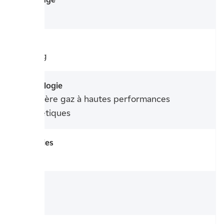
15 kW
Poids
40,5 kg
Technologie
Chaudière gaz à hautes performances
énergétiques
Garanties
2 ans *
Modèle
AS 15