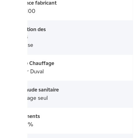
Référence fabricant
10025100
Evacuation des
fumées
Ventouse
Marque Chauffage
Saunier Duval
Eau chaude sanitaire
Chauffage seul
Rendements
108,80%