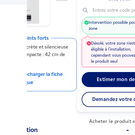
Entrez votre code p
Intervention possible po
zone
Ses points forts
Désolé, votre zone n'es
Discrète et silencieuse
éligible à l'installation,
Compacte : 42 cm de
cependant vous pouvez
large
le produit seul
Télécharger la fiche
Estimer mon de
technique
Demandez votre 
Acheter le produit 
Description