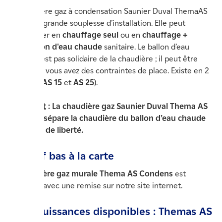
La chaudière gaz à condensation Saunier Duval ThemaAS
offre une grande souplesse d’installation. Elle peut
fonctionner en
chauffage seul
ou en
chauffage +
production d'eau chaude
sanitaire. Le ballon d’eau
chaude n’est pas solidaire de la chaudière ; il peut être
déporté si vous avez des contraintes de place. Existe en 2
modèles (
AS 15
et
AS 25
).
Point Fort
: La chaudière gaz Saunier Duval Thema AS
Condens sépare la chaudière du ballon d’eau chaude
pour plus de liberté.
Un tarif bas à la carte
La
chaudière gaz murale Thema AS Condens
est
proposée avec une remise sur notre site internet.
Deux puissances disponibles : Themas AS