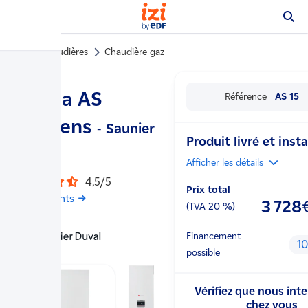
Chaudières
Chaudière gaz
…
Thema AS
Référence
AS 15
Condens
- Saunier
Produit livré et insta
Duval
Afficher
les détails
4,5/5
Prix total
4 avis clients
3 728
(TVA
20
%)
Financement
1
possible
Vérifiez que nous int
chez vous