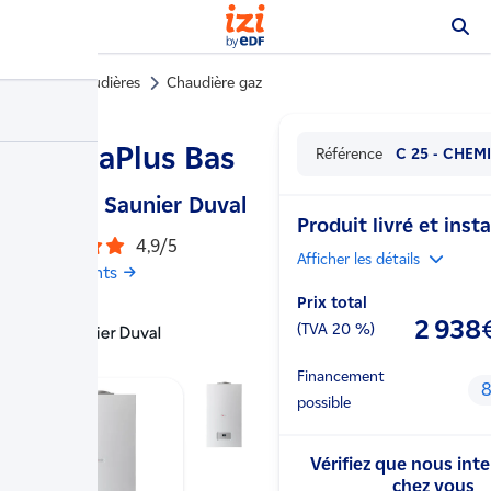
Chaudières
Chaudière gaz
…
ThemaPlus Bas
Référence
C 25 - CHEM
NOx
- Saunier Duval
Produit livré et insta
4,9/5
Afficher
les détails
5 avis clients
Prix total
2 938
(TVA
20
%)
Financement
8
possible
Vérifiez que nous int
chez vous