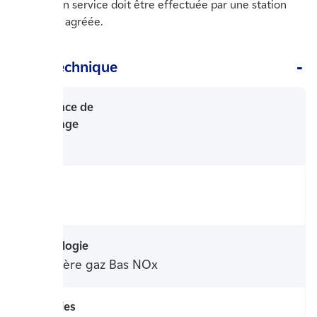
*La mise en service doit être effectuée par une station
technique agréée.
Fiche Technique
Puissance de
chauffage
18 kW
Poids
33 kg
Technologie
Chaudière gaz Bas NOx
Garanties