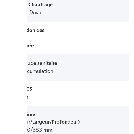
Marque Chauffage
Saunier Duval
Evacuation des
fumées
Cheminée
Eau chaude sanitaire
Mini-accumulation
Débit ECS
12 l/min
Dimensions
(Hauteur/Largeur/Profondeur)
740/410/383 mm