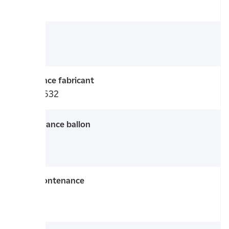
2 ans
Modèle
C 25
Référence fabricant
10023632
Contenance ballon
(litres)
3 L
Taille contenance
ballon
<5 L