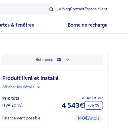
Le blog
Contact
Espace client
ortes & fenêtres
Borne de recharge
Référence
25
Produit livré et installé
Afficher
les détails
à partir de
Prix total
4 543
€
(TVA
20
%)
-36 %
140€/mois
Financement possible