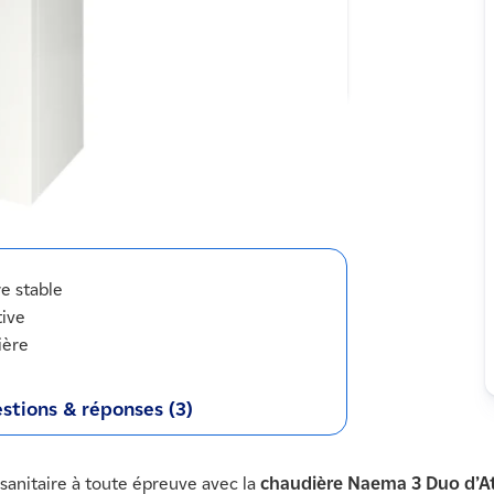
re stable
tive
ière
stions & réponses (3)
sanitaire à toute épreuve avec la
chaudière Naema 3 Duo d’At