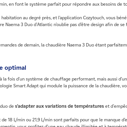
L/min, en font le système parfait pour répondre aux besoins de to
 habitation au degré près, et l’application Cozytouch, vous béné
ière Naema 3 Duo d'Atlantic n’oublie pas d’être design afin de 
demandes de demain, la chaudière Naema 3 Duo étant parfaiteme
e optimal
 la fois d’un système de chauffage performant, mais aussi d’un
ologie Smart Adapt qui module la puissance de la chaudière, v
3 duo de
s’adapter aux variations de températures
et d'empêc
 de 18 L/min ou 21,9 L/min sont parfaits pour que le manque d’e
pentin, vous profitez d’une eau chaude illimitée et à températ