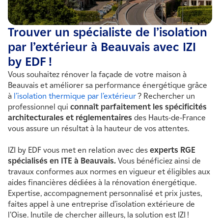
Si vous envisagez un jour de vendre et d’investir ailleurs
etc.).
dans l’Oise ou en région parisienne, sachez qu’une
habitation rénovée et économe en énergie
attire
Trouver un spécialiste de l’isolation
davantage d’acheteurs
et facilite la transaction. Un
par l’extérieur à Beauvais avec IZI
véritable atout pour l’avenir !
by EDF !
Vous souhaitez rénover la façade de votre maison à
Beauvais et améliorer sa performance énergétique grâce
à
l’isolation thermique par l’extérieur
? Rechercher un
professionnel qui
connaît parfaitement les spécificités
architecturales et réglementaires
des Hauts-de-France
vous assure un résultat à la hauteur de vos attentes.
IZI by EDF vous met en relation avec des
experts RGE
spécialisés en ITE à Beauvais.
Vous bénéficiez ainsi de
travaux conformes aux normes en vigueur et éligibles aux
aides financières dédiées à la rénovation énergétique.
Expertise, accompagnement personnalisé et prix justes,
faites appel à une entreprise d’isolation extérieure de
l’Oise. Inutile de chercher ailleurs, la solution est IZI !