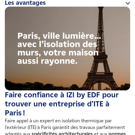
Les avantages
L’
isolation thermique par l’extérieur à Paris
:
- Crée une barrière efficace contre ces variations
climatiques ;
- Limite le gaspillage énergétique ;
- Réduit la surchauffe estivale ;
- Protège le bâti contre les fissures causées par les écarts
de température ;
- Contribue à réduire significativement les factures de
chauffage et de climatisation.
N’attendez plus pour
gagner en confort de vie
et limiter
votre budget énergétique !
Faire confiance à IZI by EDF pour
trouver une entreprise d’ITE à
Paris !
Faire appel à un expert en isolation thermique par
l’extérieur (ITE) à Paris garantit des travaux parfaitement
adaptés aux
spécificités architecturales
et aux
normes