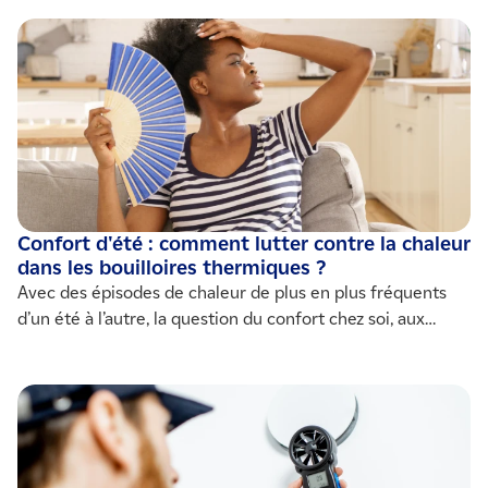
d’été. Un nouvel indicateur, le Degré Heure, permet ainsi
d’évaluer, dès sa conception, si un logement est conçu
pour protéger des épisodes caniculaires.
Confort d'été : comment lutter contre la chaleur
dans les bouilloires thermiques ?
Avec des épisodes de chaleur de plus en plus fréquents
d’un été à l’autre, la question du confort chez soi, aux
heures les plus chaudes de l’été, est au centre des
préoccupations. Longtemps, la rénovation énergétique a
ignoré ce facteur. Avec l’arrivée de la notion de “bouilloire
thermique”, nous devons désormais apprendre à améliorer
les performances du bâti, en été comme en hiver.