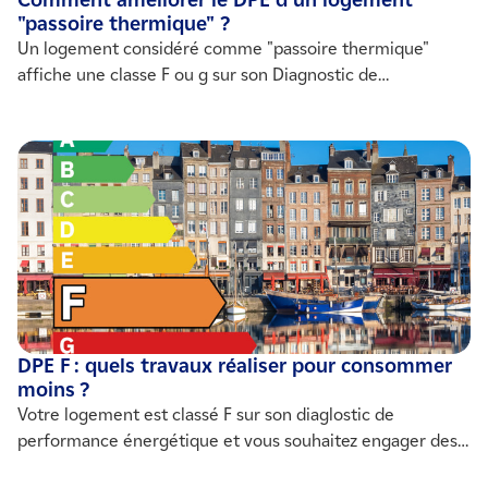
Comment améliorer le DPE d'un logement
"passoire thermique" ?
Un logement considéré comme "passoire thermique"
affiche une classe F ou g sur son Diagnostic de
Performance énergétique. Un classement qui peut avoir
des conséquences sur la valeur du bien immobilier mais
aussi sur la possibilité de le proposer à la location.
Explications.
DPE F : quels travaux réaliser pour consommer
moins ?
Votre logement est classé F sur son diaglostic de
performance énergétique et vous souhaitez engager des
travaux de rénovation ? Pour sortir du statut de "passoire