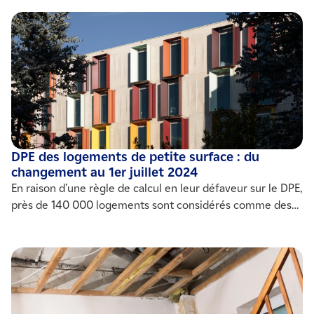
thermique", il est nécessaire d'envisager ce projet dans
son ensemble, en s'engageant dans un projet d'ampleur. IZI
by EDF vous aide à cibler les actions à mener, pour
améliorer votre DPE et réhausser la valeur de votre bien
immobilier.
DPE des logements de petite surface : du
changement au 1er juillet 2024
En raison d’une règle de calcul en leur défaveur sur le DPE,
près de 140 000 logements sont considérés comme des
passoires thermiques d’après leur diagnostic de
performance énergétique. Un résultat causé par un "biais
de calcul", que l’État corrige dès le 1er juillet 2024 par
arrêté, pour les logements de moins de 40 m².