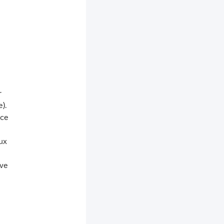
r
).
nce
ux
rve