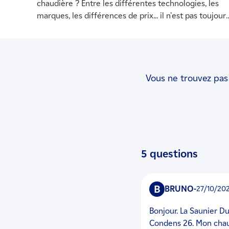
chaudière ? Entre les différentes technologies, les
marques, les différences de prix... il n'est pas toujour
simple de faire son choix. Découvrez dans cet article
comment comparer les modèles entre eux et choisir
le bon produit.
Vous ne trouvez pas 
5 questions
B
BRUNO
-
27/10/20
Bonjour. La Saunier Duval ThemaPlus Condens F25 n'est plus commercialisée. Au profit de la ThemaPlus
Condens 26. Mon chauf