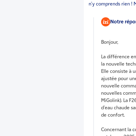
n'y comprends rien ! 
Notre rép
​Bonjour,
La différence e
la nouvelle tec
Elle consiste à
ajustée pour u
nouvelle comman
nouvelles comma
MiGolink). La F2
d'eau chaude san
de confort.
Concernant la c