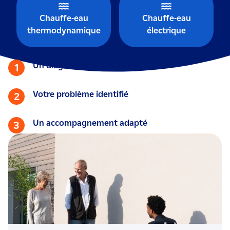
Chauffe-eau
Chauffe-eau
thermodynamique
électrique
Un diagnostic en 2 minutes
1
Votre problème identifié
2
Un accompagnement adapté
3