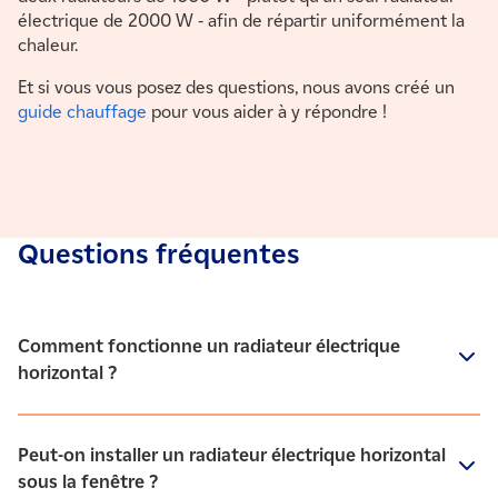
électrique de 2000 W - afin de répartir uniformément la
chaleur.
Et si vous vous posez des questions, nous avons créé un
guide chauffage
pour vous aider à y répondre !
Questions fréquentes
Comment fonctionne un radiateur électrique
horizontal ?
Un radiateur électrique horizontal fonctionne de la même
manière qu’un radiateur électrique en format vertical et
Peut-on installer un radiateur électrique horizontal
ne requiert aucun entretien, une fois posé. Le
sous la fenêtre ?